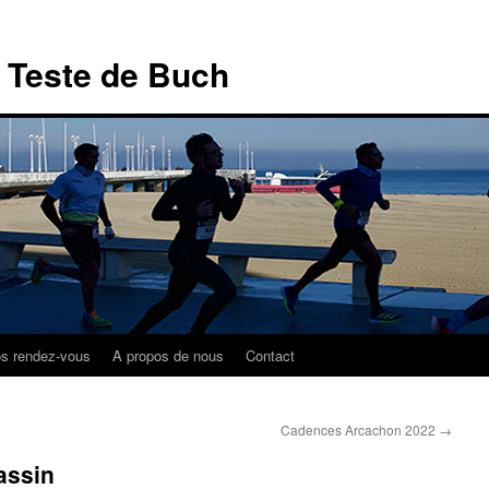
a Teste de Buch
s rendez-vous
A propos de nous
Contact
Cadences Arcachon 2022
→
assin