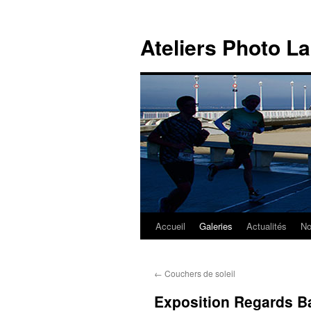
Aller
au
Ateliers Photo L
contenu
Accueil
Galeries
Actualités
No
←
Couchers de soleil
Exposition Regards B